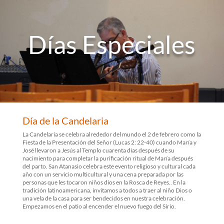
Días Especiales
Día de la Candelaria
La Candelaria se celebra alrededor del mundo el 2 de febrero como la
Fiesta de la Presentación del Señor (Lucas 2: 22-40) cuando María y
José llevaron a Jesús al Templo cuarenta días después de su
nacimiento para completar la purificación ritual de María después
del parto. San Atanasio celebra este evento religioso y cultural cada
año con un servicio multicultural y una cena preparada por las
personas que les tocaron niños dios en la Rosca de Reyes.. En la
tradición latinoamericana, invitamos a todos a traer al niño Dios o
una vela de la casa para ser bendecidos en nuestra celebración.
Empezamos en el patio al encender el nuevo fuego del Sirio.