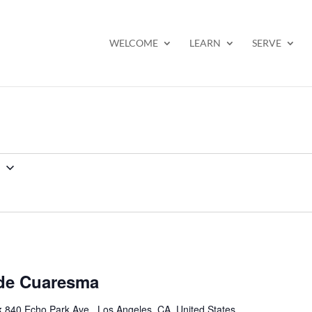
WELCOME
LEARN
SERVE
2
de Cuaresma
k
840 Echo Park Ave., Los Angeles, CA, United States