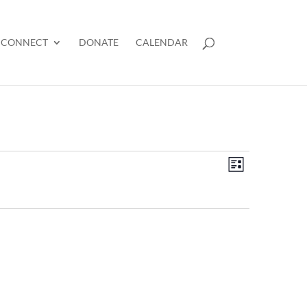
CONNECT
DONATE
CALENDAR
Views
Event
List
Views
Navigation
Navigation