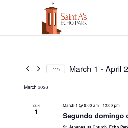
Events
March 1
 - 
April 
Today
Select
date.
March 2026
March 1 @ 9:00 am
-
12:00 pm
SUN
1
Segundo domingo 
St. Athanasius Church, Echo Par