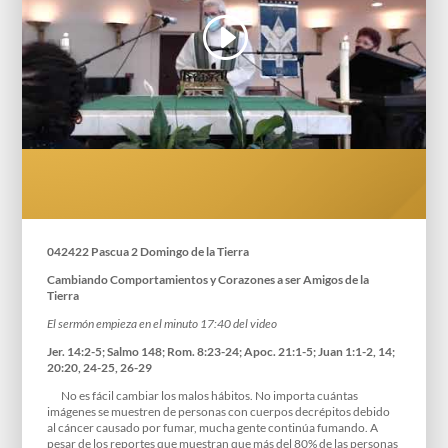
042422 Pascua 2 Domingo de la Tierra
Cambiando Comportamientos y Corazones a ser Amigos de la
Tierra
El sermón empieza en el minuto 17:40 del video
Jer. 14:2-5; Salmo 148; Rom. 8:23-24; Apoc. 21:1-5; Juan 1:1-2, 14;
20:20, 24-25, 26-29
No es fácil cambiar los malos hábitos. No importa cuántas
imágenes se muestren de personas con cuerpos decrépitos debido
al cáncer causado por fumar, mucha gente continúa fumando. A
pesar de los reportes que muestran que más del 80% de las personas