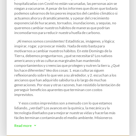
hospitalizadas con Covid no están vacunadas, las personas aún se
niegan a vacunarse. A pesar de los informes que dicen que todavía
podemos salvarnos de los peores impactos del cambio climático si
actuamos ahora y dramáticamente, y a pesar del crecimiento
exponencial de huracanes, tornados, inundaciones, y sequías, no
queremos cambiar nuestros hábitos de maneras que podrían
incomodarnos para reducir nuestra huella de carbono.
¡Al menos somos consistentes! Estadísticas, imágenes, y lógica;
inspirar, rogar, y provocar miedo. Nada de esto basta para
motivarnos a cambiar nuestros hábitos. En este Domingo de la
Tierra, debemos preguntarnos, ¿qué se necesitará? Los nativos
americanos y otras culturas marginales han mantenido
comportamientos y creencias que protegen y nutren la tierra. ¿Qué
los hace diferentes? Veo dos cosas: 1. esas culturas siguen
reflexionando sobre lo que ven a su alrededor, y 2. escuchan a los
ancianos que han adquirido sabiduría a lo largo de muchas
generaciones. Por esas y otras razones, han resistido la tentación de
perseguir beneficios aparentes que terminan con costos
imprevistos.
Y esos costos imprevistos son a menudo con lo que estamos
lidiando, ¿verdad? Los avances en la química, la mecánica y la
tecnología diseñados para mejorar nuestras vidas y hacerlas más
fáciles terminan contaminando el medio ambiente. Misioneros
cristianos que tratan de salvar a las personas cambiando sus
Read more
3
creencias terminan dividiendo o destruyendo sus culturas. Agencias
de desarrollo que llegan a comunidades que consideran primitivas