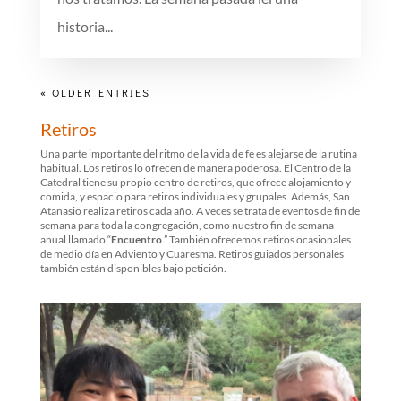
historia...
« OLDER ENTRIES
Retiros
Una parte importante del ritmo de la vida de fe es alejarse de la rutina
habitual. Los retiros lo ofrecen de manera poderosa. El Centro de la
Catedral tiene su propio centro de retiros, que ofrece alojamiento y
comida, y espacio para retiros individuales y grupales. Además, San
Atanasio realiza retiros cada año. A veces se trata de eventos de fin de
semana para toda la congregación, como nuestro fin de semana
anual llamado “
Encuentro
.” También ofrecemos retiros ocasionales
de medio día en Adviento y Cuaresma. Retiros guiados personales
también están disponibles bajo petición.